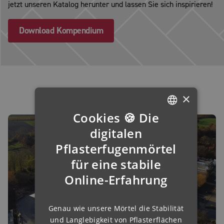
jetzt unseren Katalog herunter und lassen Sie sich inspirieren!
Download Kompendium
×
Cookies 🍪 Die
GERMAN
digitalen
ENGLISH
Pflasterfugenmörtel
für eine stabile
FRENCH
Online-Erfahrung
FINNISH
IRISH
Genau wie unsere Mörtel die Stabilität
NORWEGIAN
und Langlebigkeit von Pflasterflächen