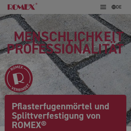
DE
Pflasterfugenmörtel und
Splittverfestigung von
ROMEX®