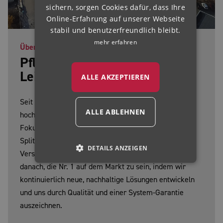
HUNGARIAN
sichern, sorgen Cookies dafür, dass Ihre
Online-Erfahrung auf unserer Webseite
stabil und benutzerfreundlich bleibt.
mehr erfahren
Über uns
Pflasterfugen sind unsere
Leidenschaft
ALLE AKZEPTIEREN
Seit 1989 entwickeln, produzieren und vertreiben wir
ALLE ABLEHNEN
hochwertige bauchemische Produkte weltweit. Unser
Fokus liegt auf innovativen Pflasterfugenmörteln,
Splittbindern und dem einzigartigen
DETAILS ANZEIGEN
Verschiebesicherungssystem ISATEC®. Wir streben
danach, die Nr. 1 auf dem Markt zu sein, indem wir
kontinuierlich neue, nachhaltige Lösungen entwickeln
und uns durch Qualität und einer System-Garantie
auszeichnen.