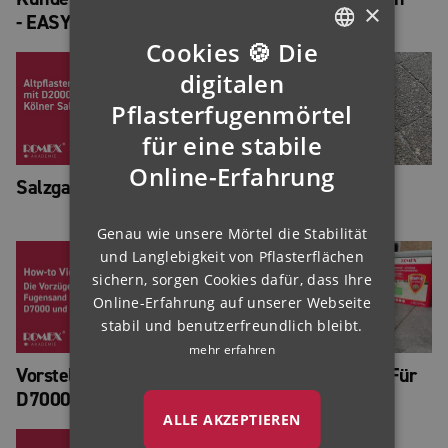
×
- EASY
Cookies 🍪 Die
GERMAN
digitalen
ENGLISH
Pflasterfugenmörtel
für eine stabile
FRENCH
Online-Erfahrung
FINNISH
Salzgasse, Köln
Fugensand NP mit
IRISH
D7000
Genau wie unsere Mörtel die Stabilität
NORWEGIAN
und Langlebigkeit von Pflasterflächen
HUNGARIAN
sichern, sorgen Cookies dafür, dass Ihre
Online-Erfahrung auf unserer Webseite
stabil und benutzerfreundlich bleibt.
mehr erfahren
Vorstellung Fugensand,
Projektfilm Ecofine Für
D7000 & Ecofine
Keramische Platten
ALLE AKZEPTIEREN