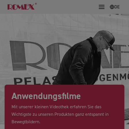
DE
Anwendungsfilme
Mit unserer kleinen Videothek erfahren Sie das
Wichtigste zu unseren Produkten ganz entspannt in
Bewegtbildern.