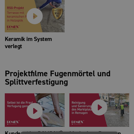
Keramik im System
verlegt
Projektfilme Fugenmörtel und
Splittverfestigung
Kundenvideo ROMPOX®
Marktplatz, Remagen