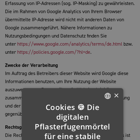
Erfassung von IP-Adressen (sog. IP-Masking) zu gewährleisten.
Die im Rahmen von Google Analytics von Ihrem Browser
übermittelte IP-Adresse wird nicht mit anderen Daten von
Google zusammengeführt. Nähere Informationen zu
Nutzungsbedingungen und Datenschutz finden Sie
unter
https://www.google.com/analytics/terms/de.html
bzw.
unter
https://policies.google.com/?hl=de
.
Zwecke der Verarbeitung
Im Auftrag des Betreibers dieser Website wird Google diese
Informationen benutzen, um Ihre Nutzung der Website
auszuwerten, um Reports über die Websiteaktivitäten
×
zusammenzustellen und um weitere mit der Websitenutzung
Cookies 🍪 Die
und der Internetnutzung verbundene Dienstleistungen
GERMAN
gegenüber dem Websitebetreiber zu erbringen.
digitalen
ENGLISH
Pflasterfugenmörtel
Rechtsgrundlage
für eine stabile
FRENCH
Die Rechtsgrundlage für den Einsatz von Google Analytics ist