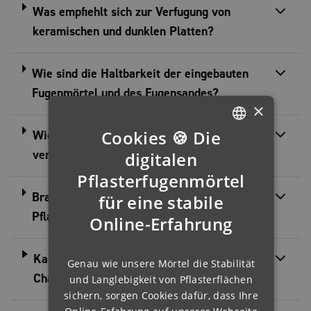
Was empfiehlt sich zur Verfugung von
keramischen und dunklen Platten?
Wie sind die Haltbarkeit der eingebauten
Fugenmörtel und des Fugensandes?
×
Cookies 🍪 Die
Wie kommt es zu Farbabweichungen im orig.
GERMAN
verschlossen EASY Beutel?
digitalen
ENGLISH
Pflasterfugenmörtel
Braucht man handwerkliche Erfahrung, um
für eine stabile
FRENCH
Pflasterfugenmörtel zu verarbeiten?
Online-Erfahrung
FINNISH
IRISH
Kann man gleiche Produkte mit älteren
Genau wie unsere Mörtel die Stabilität
NORWEGIAN
Chargen mischen?
und Langlebigkeit von Pflasterflächen
HUNGARIAN
sichern, sorgen Cookies dafür, dass Ihre