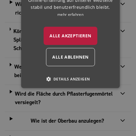
Online-Erfahrung auf unserer Webseite
Wie verarbeite ich Pflasterfugenmörtel
stabil und benutzerfreundlich bleibt.
richtig?
mehr erfahren
Können ROMEX®-Pflasterfugenmörtel und
ALLE AKZEPTIEREN
Splittbinder rund um Pools und
Schwimmbecken eingesetzt werden?
ALLE ABLEHNEN
Welcher Fugenmörtel eignet sich am besten
bei heißen Temperaturen?
DETAILS ANZEIGEN
Wird die Fläche durch Pflasterfugenmörtel
versiegelt?
Wie ist der Oberbau anzulegen?