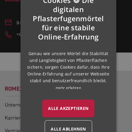
Cookies 🍪 Die
GERMAN
digitalen
ENGLISH
Pflasterfugenmörtel
g.nottebrock@romex.de
für eine stabile
FRENCH
+49 (0) 2225 70954-51
Online-Erfahrung
FINNISH
IRISH
Genau wie unsere Mörtel die Stabilität
NORWEGIAN
und Langlebigkeit von Pflasterflächen
Folgen Sie uns:
HUNGARIAN
sichern, sorgen Cookies dafür, dass Ihre
Online-Erfahrung auf unserer Webseite
stabil und benutzerfreundlich bleibt.
mehr erfahren
ROMEX®
Unternehmen
ALLE AKZEPTIEREN
Karriere
ALLE ABLEHNEN
Vertriebsteam