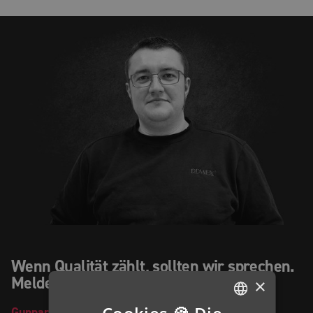
Wenn Qualität zählt, sollten wir sprechen.
Melden Sie sich gern direkt bei mir.
×
Gunnar
Nottebrock