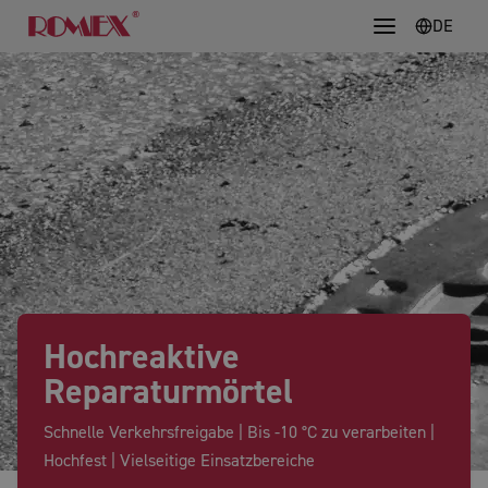
DE
Hochreaktive
Reparaturmörtel
Schnelle Verkehrsfreigabe | Bis -10 °C zu verarbeiten |
Hochfest | Vielseitige Einsatzbereiche