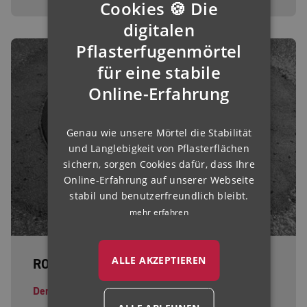
Cookies 🍪 Die
GERMAN
digitalen
ENGLISH
Pflasterfugenmörtel
für eine stabile
FRENCH
Online-Erfahrung
FINNISH
IRISH
Genau wie unsere Mörtel die Stabilität
NORWEGIAN
und Langlebigkeit von Pflasterflächen
HUNGARIAN
sichern, sorgen Cookies dafür, dass Ihre
Online-Erfahrung auf unserer Webseite
stabil und benutzerfreundlich bleibt.
mehr erfahren
ALLE AKZEPTIEREN
ROMPOX® - D4000 HR
Der schnellste Reparaturmörtel