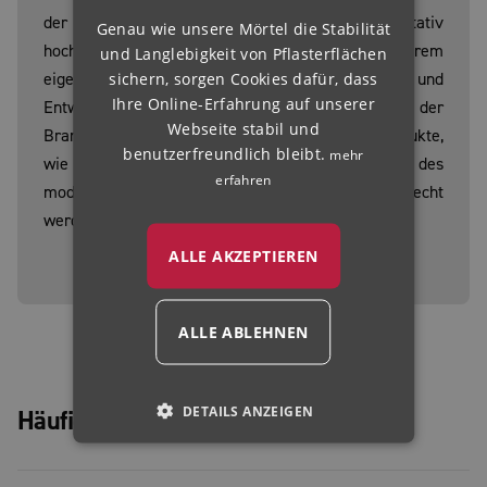
der Mittelpunkt unseres Anspruchs an qualitativ
Genau wie unsere Mörtel die Stabilität
NORWEGIAN
hochwertige und zuverlässige Produkte. Mit unserem
und Langlebigkeit von Pflasterflächen
HUNGARIAN
sichern, sorgen Cookies dafür, dass
eigenen Labor und einer modernen Forschungs- und
Ihre Online-Erfahrung auf unserer
Entwicklungsabteilung setzen wir Maßstäbe in der
Webseite stabil und
Branche. Hier entstehen richtungsweisenden Produkte,
benutzerfreundlich bleibt.
mehr
wie ROMPOX® - ECOFINE, die den Anforderungen des
erfahren
modernen Garten- und Landschaftsbaus gerecht
werden und gleichzeitig die Umwelt entlasten.
ALLE AKZEPTIEREN
ALLE ABLEHNEN
DETAILS ANZEIGEN
Häufig gestellte Fragen