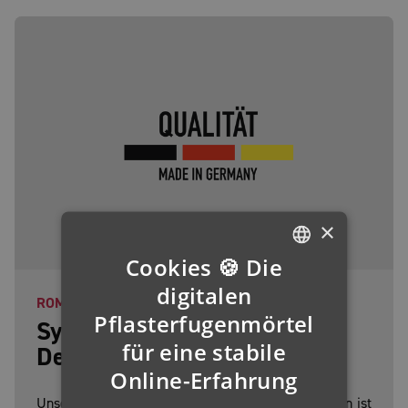
×
Cookies 🍪 Die
GERMAN
digitalen
ROMEX® MADE IN GERMANY
ENGLISH
Pflasterfugenmörtel
Systemlösungen aus
für eine stabile
FRENCH
Deutschland - seit 1989!
Online-Erfahrung
FINNISH
Unser Produktionsstandort in Meckenheim bei Bonn ist
IRISH