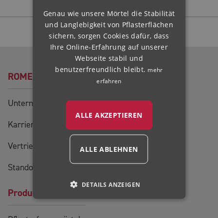
Genau wie unsere Mörtel die Stabilität
NORWEGIAN
und Langlebigkeit von Pflasterflächen
Folgen Sie uns:
HUNGARIAN
sichern, sorgen Cookies dafür, dass
Ihre Online-Erfahrung auf unserer
Webseite stabil und
benutzerfreundlich bleibt.
mehr
ROMEX®
erfahren
Unternehmen
ALLE AKZEPTIEREN
Karriere
Vertriebsteam
ALLE ABLEHNEN
Standorte
DETAILS ANZEIGEN
Produkte