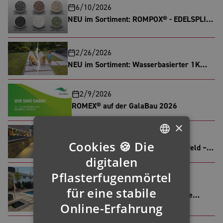
6/10/2026
NEU im Sortiment: ROMPOX® - EDELSPLITT
in Sechs verschiedenen Farben
2/26/2026
NEU im Sortiment: Wasserbasierter 1K
Splitt- und Kiesbinder
2/9/2026
ROMEX® auf der GalaBau 2026
×
5/11/2025
Cookies 🍪 Die
Langzeitqualität im historischen Umfeld –
GERMAN
digitalen
ROMEX® System RSG5 überzeugt im
Herzen Frankfurts
ENGLISH
Pflasterfugenmörtel
3/20/2025
für eine stabile
FRENCH
Eine feste Verbindung für keramische
Online-Erfahrung
FINNISH
Meisterwerke
IRISH