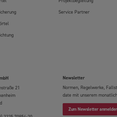
tel
Projektbegleitung
icherung
Service Partner
örtel
ichtung
Newsletter
GmbH
Normen, Regelwerke, Fallst
nstraße 21
date mit unserem monatlic
kenheim
d
Zum Newsletter anmelde
0) 2225 70954-20