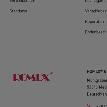
Vertriebsteam
Drainagemör
Standorte
Verschiebes
Reperaturm
Bodenbesch
ROMEX® 
Mühlgrabe
53340
Mec
Deutschlan
+49 (