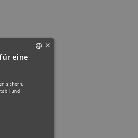
×
für eine
GERMAN
ENGLISH
FRENCH
en sichern,
tabil und
FINNISH
IRISH
NORWEGIAN
HUNGARIAN