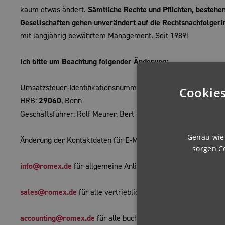
kaum etwas ändert.
Sämtliche Rechte und Pflichten, bestehe
Gesellschaften gehen unverändert auf die Rechtsnachfolge
mit langjährig bewährtem Management. Seit 1989!
Ich bitte um Beachtung folgender Änderung:
Umsatzsteuer-Identifikationsnummer:
DE122395239
Cookies
HRB:
29060
, Bonn
Geschäftsführer: Rolf Meurer, Bert Meurer, Daniel Meurer
Genau wie 
Änderung der Kontaktdaten für E-Mail:
sorgen C
info@romex.de
für allgemeine Anliegen
sales@romex.de
für alle vertrieblichen Belange
accounting@romex.de
für alle buchhalterischen Angelegenhe