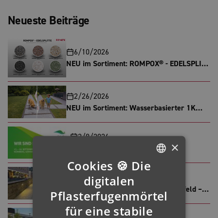
Neueste Beiträge
6/10/2026
NEU im Sortiment: ROMPOX® - EDELSPLITT
in Sechs verschiedenen Farben
2/26/2026
NEU im Sortiment: Wasserbasierter 1K
Splitt- und Kiesbinder
2/9/2026
×
ROMEX® auf der GalaBau 2026
Cookies 🍪 Die
GERMAN
digitalen
5/11/2025
Langzeitqualität im historischen Umfeld –
ENGLISH
Pflasterfugenmörtel
ROMEX® System RSG5 überzeugt im
für eine stabile
FRENCH
Herzen Frankfurts