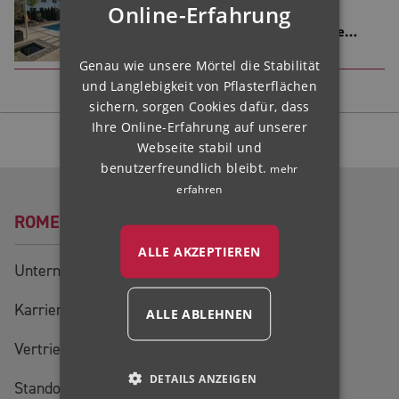
Online-Erfahrung
3/20/2025
FINNISH
Eine feste Verbindung für keramische
IRISH
Meisterwerke
Genau wie unsere Mörtel die Stabilität
NORWEGIAN
und Langlebigkeit von Pflasterflächen
HUNGARIAN
sichern, sorgen Cookies dafür, dass
Ihre Online-Erfahrung auf unserer
Folgen Sie uns:
Webseite stabil und
benutzerfreundlich bleibt.
mehr
erfahren
ROMEX®
ALLE AKZEPTIEREN
Unternehmen
Karriere
ALLE ABLEHNEN
Vertriebsteam
DETAILS ANZEIGEN
Standorte