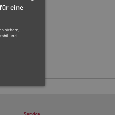
für eine
GERMAN
ENGLISH
FRENCH
en sichern,
tabil und
FINNISH
IRISH
NORWEGIAN
HUNGARIAN
Service