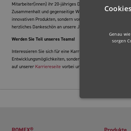
Mitarbeiter(innen) ihr 20-jähriges Dienstjubiläum. Diese lang
Cookies
Zusammenhalt und gegenseitige Wertschätzung in unserer Unt
innovativen Produkten, sondern vor allem auf den Menschen, d
herzliches Dankeschön an unsere Jubilarinnen und Jubilare –
Genau wie 
Werden Sie Teil unseres Teams!
sorgen C
Interessieren Sie sich für eine Karriere bei ROMEX®? Wir bie
Entwicklungsmöglichkeiten, sondern legen großen Wert auf ei
auf unserer
Karriereseite
vorbei und erfahren Sie mehr!
ROMEX®
Produkte