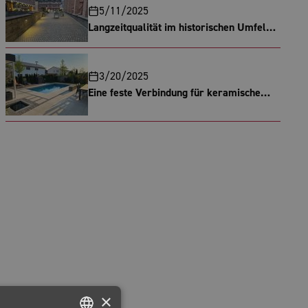
5/11/2025
Langzeitqualität im historischen Umfeld –
ROMEX® System RSG5 überzeugt im
Herzen Frankfurts
3/20/2025
Eine feste Verbindung für keramische
Meisterwerke
×