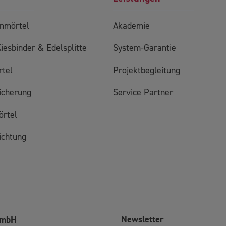
enmörtel
Akademie
Kiesbinder & Edelsplitte
System-Garantie
tel
Projektbegleitung
icherung
Service Partner
örtel
ichtung
Newsletter
GmbH